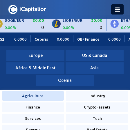
R
$0.00
LIORS/EUR
$0.00
ETH/BTC
$0
0
0
0.00%
0.00%
ris
0.0000
OBF Finance
0.0000
Africa Foodies
820.
Europe
US & Canada
Africa & Middle East
Asia
Ocenia
Agriculture
Industry
Finance
Crypto-assets
Services
Tech
Energy
Real Estate