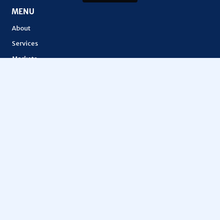
MENU
About
Services
Markets
Features
Lior token
How It Works
API Documentation
OTHERS
Education
Metaspace
Vantage FX
Tokenization