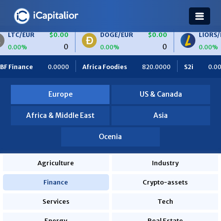
$0.00
DOGE/EUR
$0.00
LIORS/EUR
$0.00
0
0
0
0.00%
0.00%
rica Foodies
820.0000
S2i
0.0000
Ceteris
0.0000
Europe
US & Canada
Africa & Middle East
Asia
Ocenia
Agriculture
Industry
Finance
Crypto-assets
Services
Tech
Energy
Real Estate