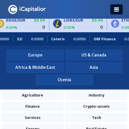
$0.00
LIORS/EUR
$0.00
ETH/BTC
$0.0
0
0
0.00%
0.00%
eteris
0.0000
OBF Finance
0.0000
Africa Foodies
8
Europe
US & Canada
Africa & Middle East
Asia
Ocenia
Agriculture
Industry
Finance
Crypto-assets
Services
Tech
Energy
Real Estate