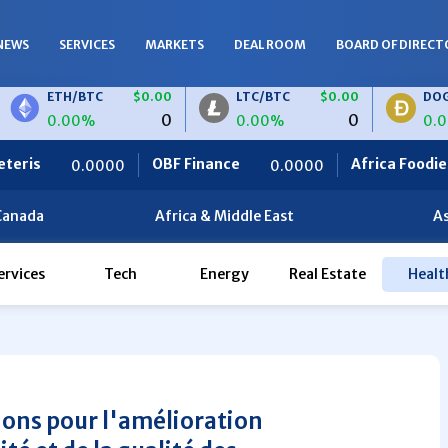
NEWS
SERVICES
MARKETS
DEAL ROOM
BOARD OF DIRECT
H/BTC
$0.00
LTC/BTC
$0.00
DOGE/BTC
0
0
.00%
0.00%
0.00%
OBF Finance
Africa Foodies
/EUR
$0.00
LTC/EUR
$0.00
0.0000
820.0000
0
0
00%
0.00%
Canada
Africa & Middle East
As
ervices
Tech
Energy
Real Estate
Healt
ions pour l'amélioration