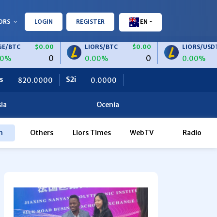
ORS
LOGIN
REGISTER
EN
$0.00
LIORS/BTC
$0.00
LIORS/USDT
$0.
0
0
0.00%
0.00%
S2i
Ceteris
0.0000
0.0000
ia
Ocenia
h
Others
Liors Times
WebTV
Radio