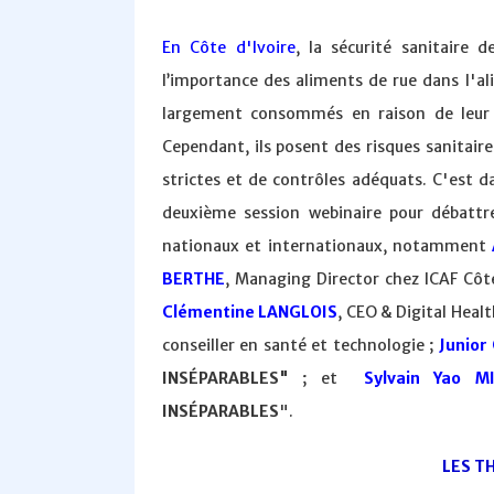
En Côte d'Ivoire
, la sécurité sanitaire
l’importance des aliments de rue dans l'a
largement consommés en raison de leur pr
Cependant, ils posent des risques sanitai
strictes et de contrôles adéquats. C'est d
deuxième session webinaire pour débattre
nationaux et internationaux, notamment
BERTHE
, Managing Director chez ICAF Cô
Clémentine LANGLOIS
, CEO & Digital Heal
conseiller en santé et technologie ;
Junio
INSÉPARABLES"
; et
Sylvain Yao M
INSÉPARABLES
".
LES T