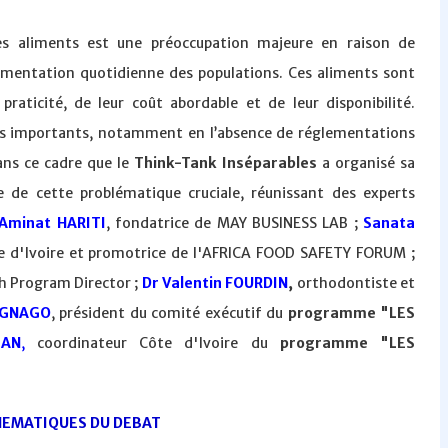
 des aliments est une préoccupation majeure en raison de
limentation quotidienne des populations. Ces aliments sont
aticité, de leur coût abordable et de leur disponibilité.
res importants, notamment en l’absence de réglementations
ans ce cadre que le
Think-Tank Inséparables
a organisé sa
 de cette problématique cruciale, réunissant des experts
Aminat HARITI
, fondatrice de MAY BUSINESS LAB ;
Sanata
te d'Ivoire et promotrice de l'AFRICA FOOD SAFETY FORUM ;
th Program Director ;
Dr Valentin FOURDIN
,
orthodontiste et
r GNAGO
, président du comité exécutif du
programme "LES
IAN
,
coordinateur Côte d'Ivoire du
programme "LES
HEMATIQUES DU DEBAT