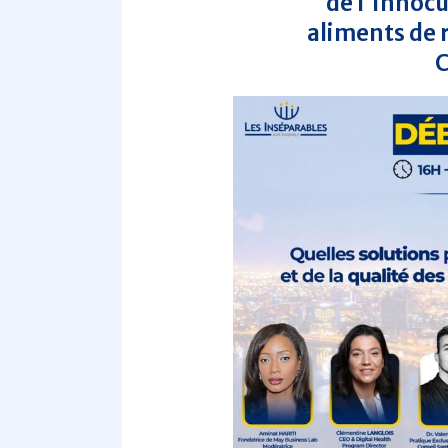
de l'innocu
aliments de r
C