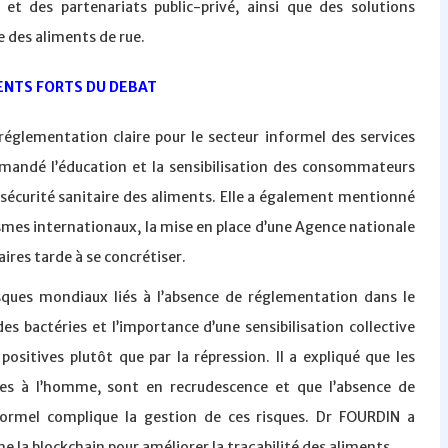
 et des partenariats public-privé, ainsi que des solutions
e des aliments de rue.
NTS FORTS DU DEBAT
 réglementation claire pour le secteur informel des services
mmandé l’éducation et la sensibilisation des consommateurs
écurité sanitaire des aliments. Elle a également mentionné
es internationaux, la mise en place d’une Agence nationale
aires tarde à se concrétiser.
isques mondiaux liés à l’absence de réglementation dans le
es bactéries et l’importance d’une sensibilisation collective
ositives plutôt que par la répression. Il a expliqué que les
es à l’homme, sont en recrudescence et que l’absence de
nformel complique la gestion de ces risques. Dr FOURDIN a
e la blockchain pour améliorer la traçabilité des aliments.