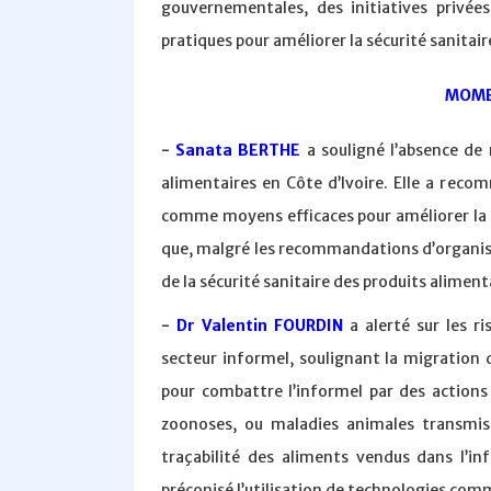
gouvernementales, des initiatives privées
pratiques pour améliorer la sécurité sanitair
MOME
-
Sanata BERTHE
a souligné l’absence de
alimentaires en Côte d’Ivoire. Elle a reco
comme moyens efficaces pour améliorer la s
que, malgré les recommandations d’organism
de la sécurité sanitaire des produits aliment
-
Dr Valentin FOURDIN
a alerté sur les r
secteur informel, soulignant la migration d
pour combattre l’informel par des actions p
zoonoses, ou maladies animales transmis
traçabilité des aliments vendus dans l’i
préconisé l’utilisation de technologies comm