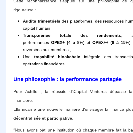
Cette reconnaissance s’appuie sur une philosophie de g
rigoureuse :
Audits trimestriels
des plateformes, des ressources hum
capital humain ;
Transparence totale des rendements
, a
performances
OPEX+ (4 à 8%)
et
OPEX++ (8 à 15%)
d
reversées aux membres ;
Une
traçabilité blockchain
intégrale des transacti
opérations financières.
Une philosophie : la performance partagée
Pour Achille , la réussite d’iCapital Ventures dépasse l
financière.
Elle incarne une nouvelle manière d’envisager la finance pl
décentralisée et participative
.
“Nous avons bâti une institution où chaque membre fait la b