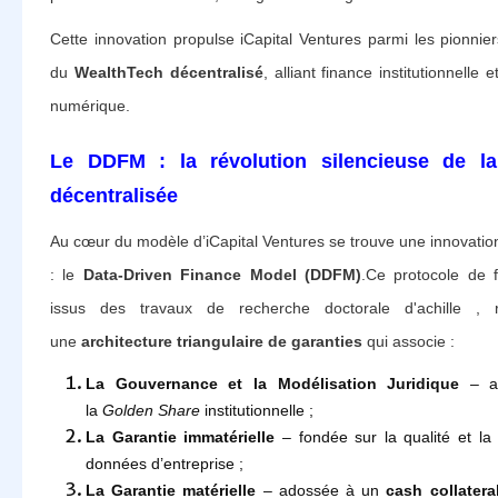
Cette innovation propulse iCapital Ventures parmi les pionni
du
WealthTech décentralisé
, alliant finance institutionnelle
numérique.
Le DDFM : la révolution silencieuse de la
décentralisée
Au cœur du modèle d’iCapital Ventures se trouve une innovatio
: le
Data-Driven Finance Model (DDFM)
.Ce protocole de 
issus des travaux de recherche doctorale d'achille , 
une
architecture triangulaire de garanties
qui associe :
La Gouvernance et la Modélisation Juridique
– as
la
Golden Share
institutionnelle ;
La Garantie immatérielle
– fondée sur la qualité et la f
données d’entreprise ;
La Garantie matérielle
– adossée à un
cash collatera