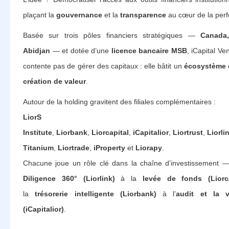
plaçant la
gouvernance
et la
transparence
au cœur de la per
Basée sur trois pôles financiers stratégiques —
Canada
Abidjan
— et dotée d’une
licence bancaire MSB
, iCapital Ve
contente pas de gérer des capitaux : elle bâtit un
écosystème 
création de valeur
.
Autour de la holding gravitent des filiales complémentaires :
LiorS Fina
Institute
,
Liorbank
,
Liorcapital
,
iCapitalior
,
Liortrust
,
Liorli
Titanium
,
Liortrade
,
iProperty
et
Liorapy
.
Chacune joue un rôle clé dans la chaîne d’investissement 
Diligence 360° (Liorlink)
à la
levée de fonds (Liorca
la
trésorerie intelligente (Liorbank)
à l’
audit et la va
(iCapitalior)
.