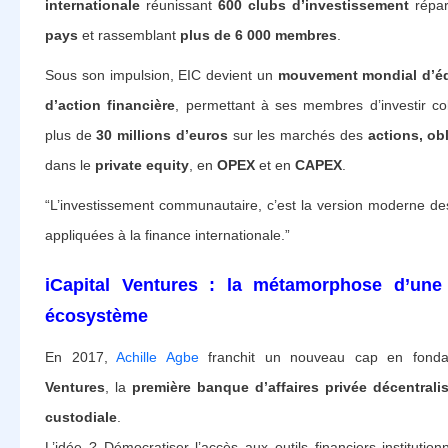
internationale
réunissant
600 clubs d’investissement
répar
pays
et rassemblant
plus de 6 000 membres
.
Sous son impulsion, EIC devient un
mouvement mondial d’éd
d’action financière
, permettant à ses membres d’investir co
plus de
30 millions d’euros
sur les marchés des
actions, ob
dans le
private equity
, en
OPEX
et en
CAPEX
.
“L’investissement communautaire, c’est la version moderne des
appliquées à la finance internationale.”
iCapital Ventures : la métamorphose d’une
écosystème
En 2017,
Achille Agbe
franchit un nouveau cap en fond
Ventures
, la
première banque d’affaires privée décentrali
custodiale
.
L’idée ? Démocratiser l’accès aux outils financiers institution