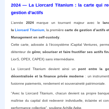
2024 — La Liorcard Titanium : la carte qui red
gestion d’actifs
L’année
2024
marque un tournant majeur avec le
lan
la
Liorcard Titanium
, la première
carte de gestion d’actifs 
Management en self-custody
.
Cette carte, adossée à l’écosystème iCapital Ventures, perm
détenteur de
gérer, sécuriser et faire fructifier ses actifs fi
LiorS, OPEX, CAPEX) sans intermédiaire.
La Liorcard Titanium devient ainsi un
pont entre la g
décentralisée et la finance privée moderne
: un instrument
fusionne paiements, rendement et souveraineté patrimoniale.
“Avec la Liorcard Titanium, chacun devient sa propre banque
maîtrise du capital doit redevenir individuelle, éclairée et co
performance collective”, souligne Achille Agbe.