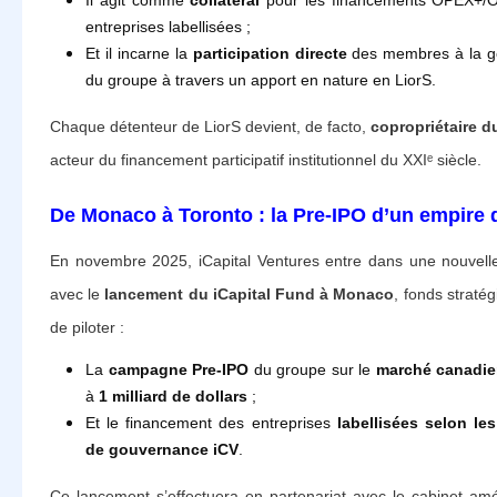
Il agit comme
collatéral
pour les financements OPEX+/
entreprises labellisées ;
Et il incarne la
participation directe
des membres à la g
du groupe à travers un apport en nature en LiorS.
Chaque détenteur de LiorS devient, de facto,
copropriétaire 
acteur du financement participatif institutionnel du XXIᵉ siècle.
De Monaco à Toronto : la Pre-IPO d’un empire 
En novembre 2025, iCapital Ventures entre dans une nouvell
avec le
lancement du iCapital Fund à Monaco
, fonds straté
de piloter :
La
campagne Pre-IPO
du groupe sur le
marché canadi
à
1 milliard de dollars
;
Et le financement des entreprises
labellisées selon le
de gouvernance iCV
.
Ce lancement s’effectuera en partenariat avec le cabinet am