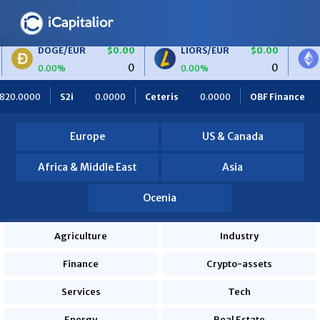
E/EUR
$0.00
LIORS/EUR
$0.00
ETH/BTC
0
0
%
0.00%
0.00%
LIORS
$0.00
BTC/EUR
$0.00
ETH/EUR
Ceteris
0.0000
OBF Finance
0.0000
Africa Foodies
0
0
%
0.00%
0.00%
820.0000
Europe
US & Canada
Africa & Middle East
Asia
Ocenia
Agriculture
Industry
Finance
Crypto-assets
Services
Tech
Energy
Real Estate