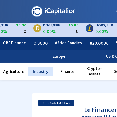
$0.00
DOGE/EUR
$0.00
LIORS/EUR
$0.00
0
0
0
0.00%
0.00%
Africa Foodies
S2i
0.0000
820.0000
0.0000
Europe
US & 
Crypto-
Agriculture
Industry
Finance
S
assets
BACK TO NEWS
Le Financem