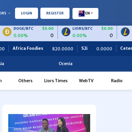
ORS
LOGIN
REGISTER
EN
OGE/BTC
$0.00
LIORS/BTC
$0.00
LIORS/US
0
0
.00%
0.00%
0.00%
dies
S2i
Ceteris
820.0000
0.0000
0.0000
ia
Ocenia
h
Others
Liors Times
WebTV
Radio