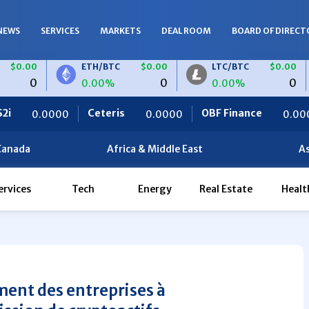
NEWS
SERVICES
MARKETS
DEAL ROOM
BOARD OF DIRECT
ETH/BTC
$0.00
LTC/BTC
$0.00
D
0
0
0.00%
0.00%
0
Ceteris
OBF Finance
Africa Foo
0.0000
0.0000
Canada
Africa & Middle East
As
ervices
Tech
Energy
Real Estate
Healt
ent des entreprises à