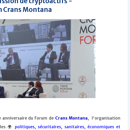
ission de cryptoactifs -
 Crans Montana
me anniversaire du Forum de
Crans Montana
, l'organisation
ales 🌍
politiques, sécuritaires, sanitaires, économiques et