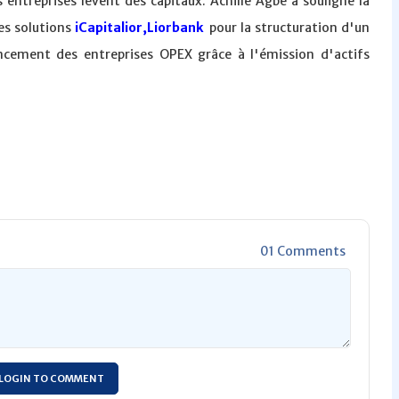
ntreprises lèvent des capitaux. Achille Agbé a souligné la
es solutions
iCapitalior,Liorbank
pour la structuration d'un
ancement des entreprises OPEX grâce à l'émission d'actifs
01 Comments
LOGIN TO COMMENT