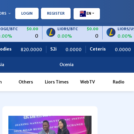
ORS
LOGIN
REGISTER
EN
$0.00
LIORS/BTC
$0.00
LIORS/USDT
$
0
0
0.00%
0.00%
S2i
Ceteris
OBF Finance
00
0.0000
0.0000
ia
Ocenia
h
Others
Liors Times
WebTV
Radio