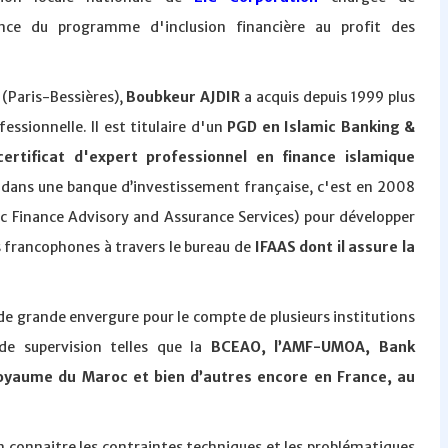
nce du programme d'inclusion financière au profit des
(Paris-Bessières),
Boubkeur AJDIR
a acquis depuis 1999 plus
ssionnelle. Il est titulaire d'un
PGD en Islamic Banking &
certificat d'expert professionnel en finance islamique
 dans une banque d’investissement française, c'est en 2008
amic Finance Advisory and Assurance Services) pour développer
ys francophones à travers le bureau de
IFAAS dont il assure la
ts de grande envergure pour le compte de plusieurs institutions
e supervision telles que la
BCEAO, l’AMF-UMOA, Bank
Royaume du Maroc et bien d’autres encore en France, au
en connaitre les contraintes techniques et les problématiques