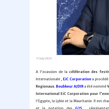
17 July 2024
A l'ocassion de la
célébration des fest
Internationale ,
EiC Corporation
a procédé
Regionaux
.
Boubkeur AJDIR
a été nommé
V
International EiC Corporation pour l'ex
l'Egypte, la Lybie et la Mauritanie. Il est c
et la notation des
G25
, réprésentat