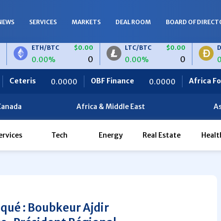
NEWS
SERVICES
MARKETS
DEAL ROOM
BOARD OF DIRECT
ETH/BTC
$0.00
LTC/BTC
$0.00
DOGE/BTC
0
0
0.00%
0.00%
0.00%
OBF Finance
Africa Foodies
0000
0.0000
820.00
Canada
Africa & Middle East
As
ervices
Tech
Energy
Real Estate
Healt
ué : Boubkeur Ajdir