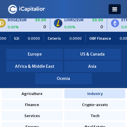
/EUR
$0.00
LIORS/EUR
$0.00
ETH/BTC
0
0
%
0.00%
0.00%
LIORS
$0.00
BTC/EUR
$0.00
ETH/EUR
000
Ceteris
0.0000
OBF Finance
0.0000
Africa Food
0
0
%
0.00%
0.00%
ies
820.0000
Europe
US & Canada
Africa & Middle East
Asia
Ocenia
Agriculture
Industry
Finance
Crypto-assets
Services
Tech
Energy
Real Estate