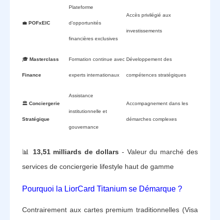
Plateforme
Accès privilégié aux
💼
POFxEIC
d’opportunités
investissements
financières exclusives
🎓
Masterclass
Formation continue avec
Développement des
Finance
experts internationaux
compétences stratégiques
Assistance
🏛️
Conciergerie
Accompagnement dans les
institutionnelle et
Stratégique
démarches complexes
gouvernance
📊
13,51 milliards de dollars
- Valeur du marché des
services de conciergerie lifestyle haut de gamme
Pourquoi la LiorCard Titanium se Démarque ?
Contrairement aux cartes premium traditionnelles (Visa