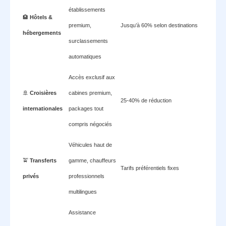
établissements
🏨
Hôtels &
premium,
Jusqu’à 60% selon destinations
hébergements
surclassements
automatiques
Accès exclusif aux
🚢
Croisières
cabines premium,
25-40% de réduction
internationales
packages tout
compris négociés
Véhicules haut de
🚖
Transferts
gamme, chauffeurs
Tarifs préférentiels fixes
privés
professionnels
multilingues
Assistance