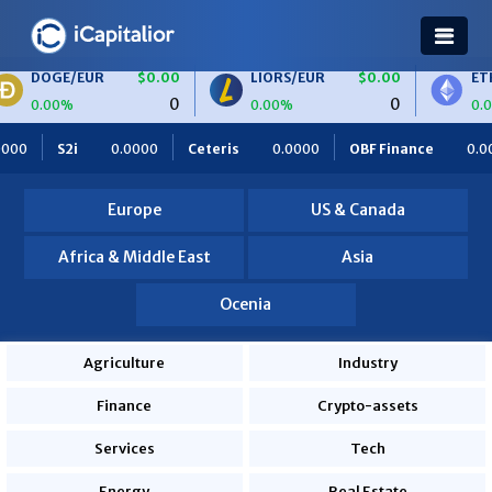
EUR
$0.00
LIORS/EUR
$0.00
ETH/BTC
$
0
0
0.00%
0.00%
Ceteris
0.0000
OBF Finance
0.0000
Africa Foodies
Europe
US & Canada
Africa & Middle East
Asia
Ocenia
Agriculture
Industry
Finance
Crypto-assets
Services
Tech
Energy
Real Estate