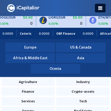
$0.00
LIORS/EUR
$0.00
ETH/BTC
$0.00
0
0
0
0.00%
0.00%
.0000
OBF Finance
0.0000
Africa Foodies
820.0000
Europe
US & Canada
Africa & Middle East
Asia
Ocenia
Agriculture
Industry
Finance
Crypto-assets
Services
Tech
Energy
Real Estate