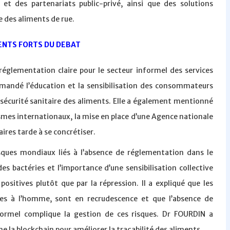
 et des partenariats public-privé, ainsi que des solutions
e des aliments de rue.
NTS FORTS DU DEBAT
 réglementation claire pour le secteur informel des services
mmandé l’éducation et la sensibilisation des consommateurs
écurité sanitaire des aliments. Elle a également mentionné
es internationaux, la mise en place d’une Agence nationale
aires tarde à se concrétiser.
isques mondiaux liés à l’absence de réglementation dans le
es bactéries et l’importance d’une sensibilisation collective
ositives plutôt que par la répression. Il a expliqué que les
es à l’homme, sont en recrudescence et que l’absence de
nformel complique la gestion de ces risques. Dr FOURDIN a
e la blockchain pour améliorer la traçabilité des aliments.