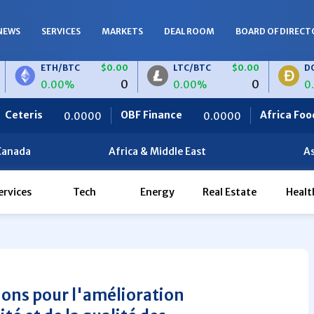
NEWS
SERVICES
MARKETS
DEAL ROOM
BOARD OF DIRECT
ETH/BTC
$0.00
LTC/BTC
$0.00
DOGE/BTC
0
0
0.00%
0.00%
0.00%
OBF Finance
Africa Foodies
000
0.0000
820.000
Canada
Africa & Middle East
As
ervices
Tech
Energy
Real Estate
Healt
ions pour l'amélioration