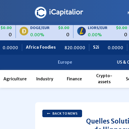
DOGE/EUR
$0.00
LIORS/EUR
$0.00
0
0
0.00%
0.00%
ca Foodies
S2i
Ceteris
820.0000
0.0000
0.0
Europe
US & 
Crypto-
Agriculture
Industry
Finance
S
assets
BACK TO NEWS
Quelles Solut