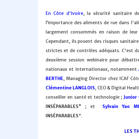
En Côte d'Ivoire
, la sécurité sanitaire
l’importance des aliments de rue dans l'a
largement consommés en raison de leur pr
Cependant, ils posent des risques sanitai
strictes et de contrôles adéquats. C'est d
deuxième session webinaire pour débattre
nationaux et internationaux, notamment
BERTHE
, Managing Director chez ICAF Cô
Clémentine LANGLOIS
, CEO & Digital Heal
conseiller en santé et technologie ;
Junio
INSÉPARABLES"
; et
Sylvain Yao M
INSÉPARABLES
".
LES T