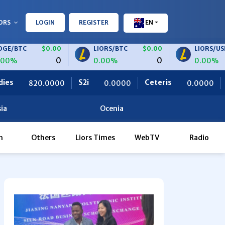
ORS
LOGIN
REGISTER
EN
$0.00
LIORS/BTC
$0.00
LIORS/USDT
$
0
0
0.00%
0.00%
S2i
Ceteris
OBF Finance
0
0.0000
0.0000
ia
Ocenia
h
Others
Liors Times
WebTV
Radio