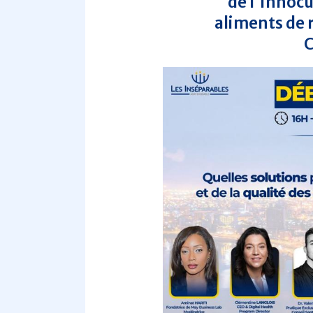
de l'innocu
aliments de r
C