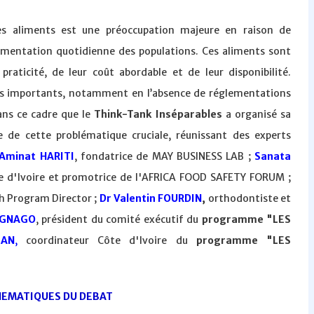
 des aliments est une préoccupation majeure en raison de
limentation quotidienne des populations. Ces aliments sont
aticité, de leur coût abordable et de leur disponibilité.
res importants, notamment en l’absence de réglementations
ans ce cadre que le
Think-Tank Inséparables
a organisé sa
 de cette problématique cruciale, réunissant des experts
Aminat HARITI
, fondatrice de MAY BUSINESS LAB ;
Sanata
te d'Ivoire et promotrice de l'AFRICA FOOD SAFETY FORUM ;
th Program Director ;
Dr Valentin FOURDIN
,
orthodontiste et
r GNAGO
, président du comité exécutif du
programme "LES
IAN
,
coordinateur Côte d'Ivoire du
programme "LES
HEMATIQUES DU DEBAT