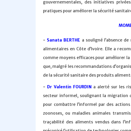
gouvernementales, des initiatives privées
pratiques pour améliorer la sécurité sanitair
MOME
-
Sanata BERTHE
a souligné l’absence de
alimentaires en Côte d’Ivoire. Elle a reco
comme moyens efficaces pour améliorer la s
que, malgré les recommandations d’organism
de la sécurité sanitaire des produits aliment
-
Dr Valentin FOURDIN
a alerté sur les r
secteur informel, soulignant la migration d
pour combattre l’informel par des actions p
zoonoses, ou maladies animales transmis
traçabilité des aliments vendus dans l’i
préconisé l’utilisation de technologies comm