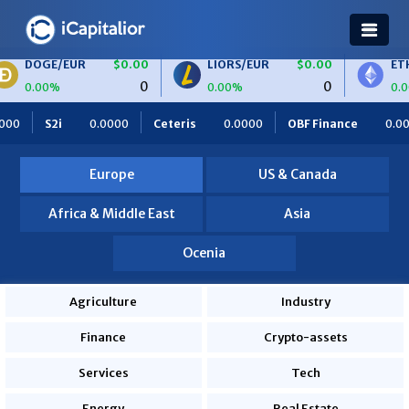
/EUR
$0.00
LIORS/EUR
$0.00
ETH/BTC
0
0
%
0.00%
0.00%
LIORS
$0.00
BTC/EUR
$0.00
ETH/EUR
000
Ceteris
0.0000
OBF Finance
0.0000
Africa Foodi
0
0
%
0.00%
0.00%
ies
820.0000
Europe
US & Canada
Africa & Middle East
Asia
Ocenia
Agriculture
Industry
Finance
Crypto-assets
Services
Tech
Energy
Real Estate