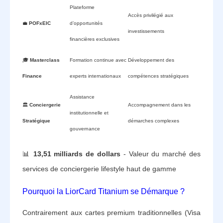
Plateforme
Accès privilégié aux
💼
POFxEIC
d’opportunités
investissements
financières exclusives
🎓
Masterclass
Formation continue avec
Développement des
Finance
experts internationaux
compétences stratégiques
Assistance
🏛️
Conciergerie
Accompagnement dans les
institutionnelle et
Stratégique
démarches complexes
gouvernance
📊
13,51 milliards de dollars
- Valeur du marché des
services de conciergerie lifestyle haut de gamme
Pourquoi la LiorCard Titanium se Démarque ?
Contrairement aux cartes premium traditionnelles (Visa