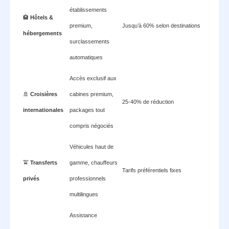
établissements
🏨
Hôtels &
premium,
Jusqu’à 60% selon destinations
hébergements
surclassements
automatiques
Accès exclusif aux
🚢
Croisières
cabines premium,
25-40% de réduction
internationales
packages tout
compris négociés
Véhicules haut de
🚖
Transferts
gamme, chauffeurs
Tarifs préférentiels fixes
privés
professionnels
multilingues
Assistance